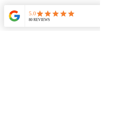
Post
daniela galo
Jan 24, 2024
2 min read
¿Cuáles son las 12 estaciones en el análisis de color?
El análisis de color se ha dividido en 12 
estaciones diferentes, un concepto que 
sugiere que las personas pueden 
agruparse según ciertas características de 
color. Para cada estación, hay un conjunto 
específico de colores que se adaptan mejor 
al tono natural de la piel de un individuo. 
Estos colores se basan en su coloración 